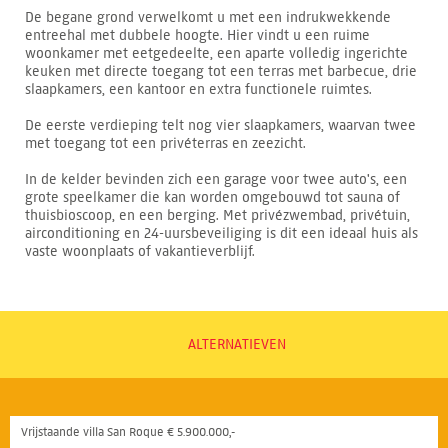
De begane grond verwelkomt u met een indrukwekkende
entreehal met dubbele hoogte. Hier vindt u een ruime
woonkamer met eetgedeelte, een aparte volledig ingerichte
keuken met directe toegang tot een terras met barbecue, drie
slaapkamers, een kantoor en extra functionele ruimtes.
De eerste verdieping telt nog vier slaapkamers, waarvan twee
met toegang tot een privéterras en zeezicht.
In de kelder bevinden zich een garage voor twee auto's, een
grote speelkamer die kan worden omgebouwd tot sauna of
thuisbioscoop, en een berging. Met privézwembad, privétuin,
airconditioning en 24-uursbeveiliging is dit een ideaal huis als
vaste woonplaats of vakantieverblijf.
ALTERNATIEVEN
Vrijstaande villa San Roque € 5.900.000,-