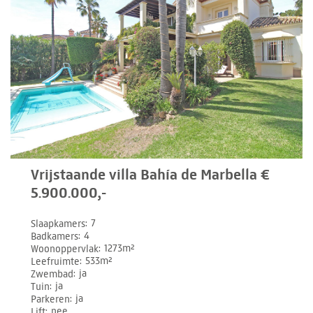
Vrijstaande villa Bahía de Marbella €
5.900.000,-
Slaapkamers
7
Badkamers
4
Woonoppervlak
1273m²
Leefruimte
533m²
Zwembad
ja
Tuin
ja
Parkeren
ja
Lift
nee