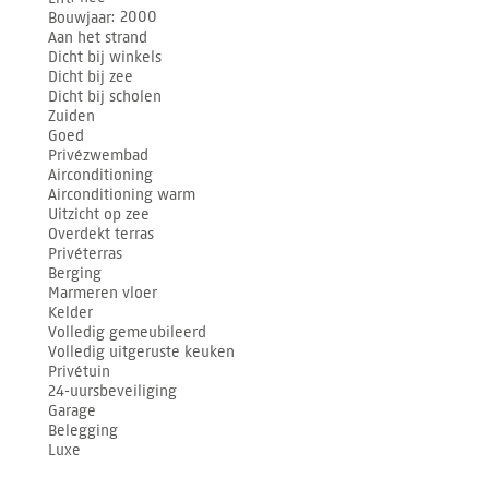
Bouwjaar
2000
Aan het strand
Dicht bij winkels
Dicht bij zee
Dicht bij scholen
Zuiden
Goed
Privézwembad
Airconditioning
Airconditioning warm
Uitzicht op zee
Overdekt terras
Privéterras
Berging
Marmeren vloer
Kelder
Volledig gemeubileerd
Volledig uitgeruste keuken
Privétuin
24-uursbeveiliging
Garage
Belegging
Luxe