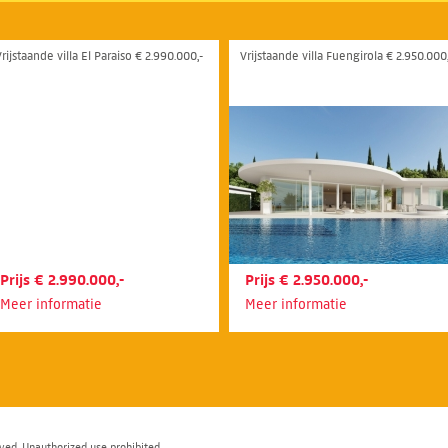
rijstaande villa El Paraiso € 2.990.000,-
Vrijstaande villa Fuengirola € 2.950.000,
Prijs € 2.990.000,-
Prijs € 2.950.000,-
Meer informatie
Meer informatie
ved. Unauthorized use prohibited.