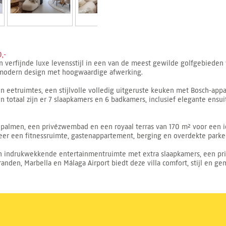
,-
een verfijnde luxe levensstijl in een van de meest gewilde golfgebieden
 modern design met hoogwaardige afwerking.
n eetruimtes, een stijlvolle volledig uitgeruste keuken met Bosch-app
In totaal zijn er 7 slaapkamers en 6 badkamers, inclusief elegante ens
 palmen, een privézwembad en een royaal terras van 170 m² voor een 
meer een fitnessruimte, gastenappartement, berging en overdekte park
 indrukwekkende entertainmentruimte met extra slaapkamers, een pri
tranden, Marbella en Málaga Airport biedt deze villa comfort, stijl en ge