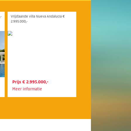
-
Vrijstaande villa Nueva Andalucía €
2.995.000,-
Prijs € 2.995.000,-
Meer informatie