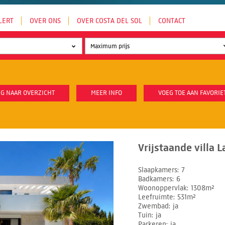
LERT
OVER ONS
OVER COSTA DEL SOL
CONTACT
G NAAR OVERZICHT
MEER INFO
VOEG TOE AAN FAVORIE
Vrijstaande villa L
Slaapkamers
7
Badkamers
6
Woonoppervlak
1308m²
Leefruimte
531m²
Zwembad
ja
Tuin
ja
Parkeren
ja