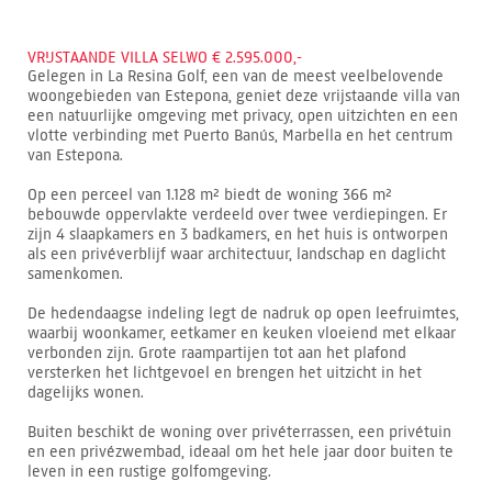
VRIJSTAANDE VILLA SELWO € 2.595.000,-
Gelegen in La Resina Golf, een van de meest veelbelovende
woongebieden van Estepona, geniet deze vrijstaande villa van
een natuurlijke omgeving met privacy, open uitzichten en een
vlotte verbinding met Puerto Banús, Marbella en het centrum
van Estepona.
Op een perceel van 1.128 m² biedt de woning 366 m²
bebouwde oppervlakte verdeeld over twee verdiepingen. Er
zijn 4 slaapkamers en 3 badkamers, en het huis is ontworpen
als een privéverblijf waar architectuur, landschap en daglicht
samenkomen.
De hedendaagse indeling legt de nadruk op open leefruimtes,
waarbij woonkamer, eetkamer en keuken vloeiend met elkaar
verbonden zijn. Grote raampartijen tot aan het plafond
versterken het lichtgevoel en brengen het uitzicht in het
dagelijks wonen.
Buiten beschikt de woning over privéterrassen, een privétuin
en een privézwembad, ideaal om het hele jaar door buiten te
leven in een rustige golfomgeving.