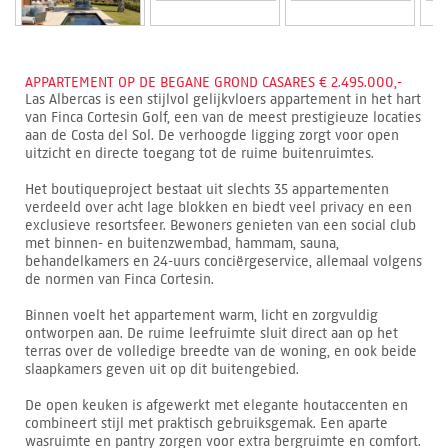
APPARTEMENT OP DE BEGANE GROND CASARES € 2.495.000,-
Las Albercas is een stijlvol gelijkvloers appartement in het hart
van Finca Cortesin Golf, een van de meest prestigieuze locaties
aan de Costa del Sol. De verhoogde ligging zorgt voor open
uitzicht en directe toegang tot de ruime buitenruimtes.
Het boutiqueproject bestaat uit slechts 35 appartementen
verdeeld over acht lage blokken en biedt veel privacy en een
exclusieve resortsfeer. Bewoners genieten van een social club
met binnen- en buitenzwembad, hammam, sauna,
behandelkamers en 24-uurs conciërgeservice, allemaal volgens
de normen van Finca Cortesin.
Binnen voelt het appartement warm, licht en zorgvuldig
ontworpen aan. De ruime leefruimte sluit direct aan op het
terras over de volledige breedte van de woning, en ook beide
slaapkamers geven uit op dit buitengebied.
De open keuken is afgewerkt met elegante houtaccenten en
combineert stijl met praktisch gebruiksgemak. Een aparte
wasruimte en pantry zorgen voor extra bergruimte en comfort.