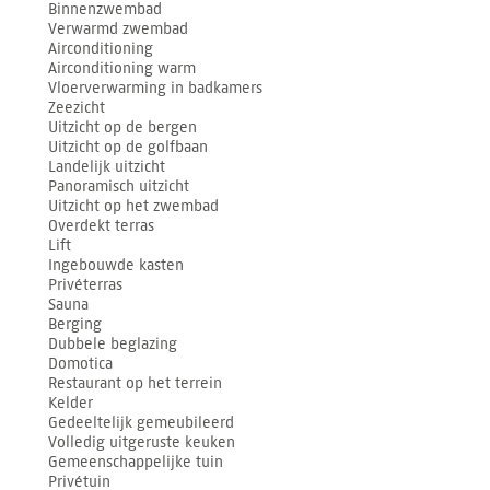
Binnenzwembad
Verwarmd zwembad
Airconditioning
Airconditioning warm
Vloerverwarming in badkamers
Zeezicht
Uitzicht op de bergen
Uitzicht op de golfbaan
Landelijk uitzicht
Panoramisch uitzicht
Uitzicht op het zwembad
Overdekt terras
Lift
Ingebouwde kasten
Privéterras
Sauna
Berging
Dubbele beglazing
Domotica
Restaurant op het terrein
Kelder
Gedeeltelijk gemeubileerd
Volledig uitgeruste keuken
Gemeenschappelijke tuin
Privétuin