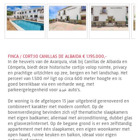
FINCA / CORTIJO CANILLAS DE ALBAIDA € 1.195.000,-
In de heuvels van de Axarquía, vlak bij Canillas de Albaida en
Cómpeta, biedt deze historische cortijo volop ruimte, privacy
en prachtige uitzichten op zee, bergen en het landschap. Het
perceel van 1.500 m² ligt op circa 600 meter hoogte en is
goed bereikbaar via een verharde weg, met
parkeergelegenheid voor عدة auto's.
De woning is de afgelopen 13 jaar uitgebreid gerenoveerd en
combineert karakter met modern comfort. Op de
bovenverdieping bevinden zich vijf thematische slaapkamers
met eigen badkamer, allemaal met airconditioning, dubbel glas
en glasvezelinternet. Op de begane grond is er een zelfstandig
appartement met één slaapkamer, een eigen woonkamer met
open haard, ruime keuken en balkon, ideaal voor eigen