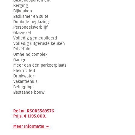
Berging
Bijkeuken
Badkamer en suite
Dubbele beglazing
Personeelsverblijf
Glasvezel
Volledig gemeubileerd
Volledig uitgeruste keuken
Privétuin
Omheind complex
Garage
Meer dan één parkeerplaats
Elektriciteit
Drinkwater
Vakantiehuis
Belegging
Bestaande bouw
Ref.nr: RSOR5389576
Prijs: € 1.195.000,-
Meer informatie ›››