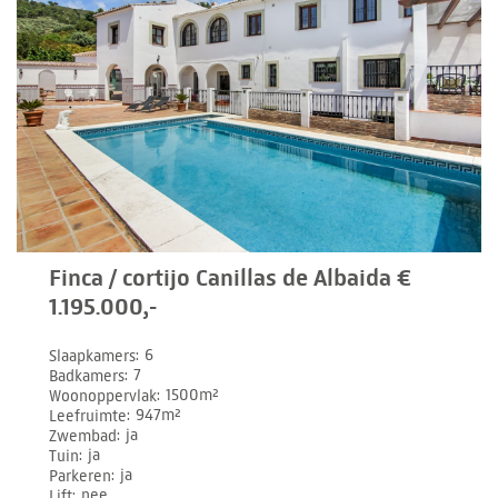
Finca / cortijo Canillas de Albaida €
1.195.000,-
Slaapkamers
6
Badkamers
7
Woonoppervlak
1500m²
Leefruimte
947m²
Zwembad
ja
Tuin
ja
Parkeren
ja
Lift
nee