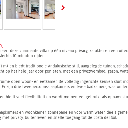
0,-
eert deze charmante villa op één niveau privacy, karakter en een uiter
slechts 10 minuten rijden.
1 m² en biedt traditionele Andalusische stijl, aangelegde tuinen, scha
icht op het hele jaar door genieten, met een privézwembad, gazon, wate
ruime open woon- en eetkamer. De volledig ingerichte keuken sluit moo
Er zijn drie tweepersoonsslaapkamers en twee badkamers, waaronder 
ee biedt veel flexibiliteit en wordt momenteel gebruikt als opnamestu
 slaapkamers en woonkamer, zonnepanelen voor warm water, deels geme
 met privacy, buitenleven en snelle toegang tot de Costa del Sol.