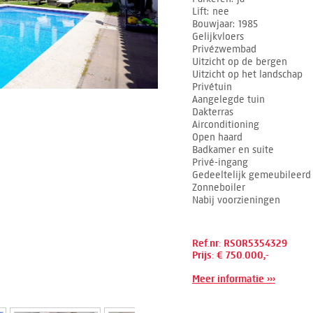
Lift
nee
Bouwjaar
1985
Gelijkvloers
Privézwembad
Uitzicht op de bergen
Uitzicht op het landschap
Privétuin
Aangelegde tuin
Dakterras
Airconditioning
Open haard
Badkamer en suite
Privé-ingang
Gedeeltelijk gemeubileerd
Zonneboiler
Nabij voorzieningen
Ref.nr: RSOR5354329
Prijs: € 750.000,-
Meer informatie ›››