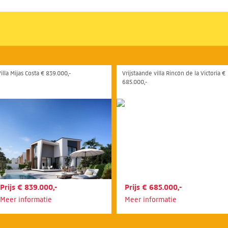
illa Mijas Costa € 839.000,-
Vrijstaande villa Rincón de la Victoria €
685.000,-
Prijs € 839.000,-
Prijs € 685.000,-
Meer informatie
Meer informatie