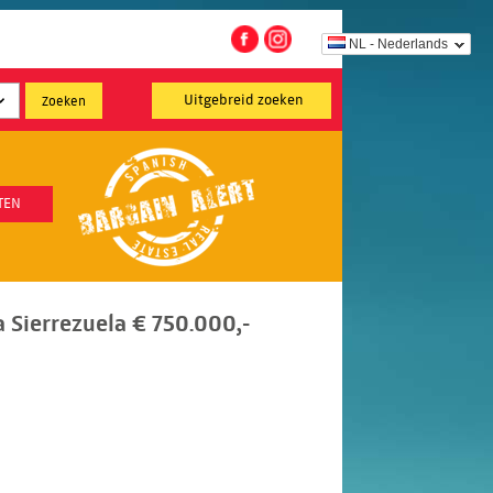
NL - Nederlands
Uitgebreid zoeken
TEN
a Sierrezuela € 750.000,-