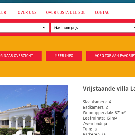
LERT
OVER ONS
OVER COSTA DEL SOL
CONTACT
G NAAR OVERZICHT
MEER INFO
VOEG TOE AAN FAVORIE
Vrijstaande villa L
Slaapkamers
4
Badkamers
2
Woonoppervlak
671m²
Leefruimte
131m²
Zwembad
ja
Tuin
ja
Parkeren
ja