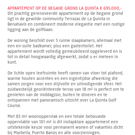
APPARTEMENT OP DE BEGANE GROND LA QUINTA € 695.000,-
Dit prachtig gerenoveerde appartement op de begane grond
ligt in de gewilde community Terrazas de La Quinta in
Benahavís en combineert moderne elegantie met een rustige
ligging aan de golfbaan.
De woning beschikt over 3 ruime slaapkamers, allemaal met
een en-suite badkamer, plus een gastentoilet. Het
appartement wordt volledig gemeubileerd opgeleverd en is
tot in detail hoogwaardig afgewerkt, zodat u er meteen in
kunt.
De lichte open leefruimte heeft ramen van vloer tot plafond,
warme houten accenten en een eigentijdse afwerking die
samen zorgen voor een stijlvolle en uitnodigende sfeer. Het
zuidwestelijk georiënteerde terras van 18 m² is perfect om te
genieten van de middagzon, buiten te dineren en te
ontspannen met panoramisch uitzicht over La Quinta Golf
Course.
Met 83 m² woonoppervlak en een totale bebouwde
oppervlakte van 101 m² is dit instapklare appartement een
uitstekende keuze voor permanent wonen of vakanties dicht
bij Marbella, Puerto Banús en alle voorzieningen.