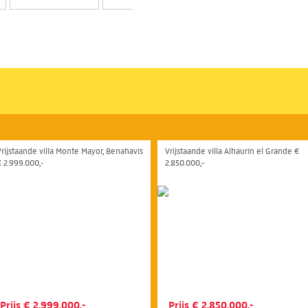
Vrijstaande villa Monte Mayor, Benahavís
Vrijstaande villa Alhaurín el Grande €
€ 2.999.000,-
2.850.000,-
Prijs € 2.999.000,-
Prijs € 2.850.000,-