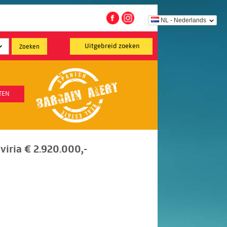
NL - Nederlands
Uitgebreid zoeken
TEN
lviria € 2.920.000,-