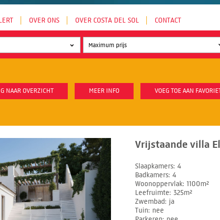
LERT
OVER ONS
OVER COSTA DEL SOL
CONTACT
G NAAR OVERZICHT
MEER INFO
VOEG TOE AAN FAVORIE
Vrijstaande villa E
Slaapkamers
4
Badkamers
4
Woonoppervlak
1100m²
Leefruimte
325m²
Zwembad
ja
Tuin
nee
Parkeren
nee