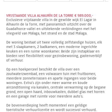
VRIJSTAANDE VILLA ALHAURÍN DE LA TORRE € 989.000,-
Exclusieve vrijstaande villa in de gewilde wijk El Lagar in
Alhaurín de la Torre, met panoramisch uitzicht over de
Guadalhorce-vallei en uitstekende verbindingen met het
vliegveld van Málaga, het strand en de stad Málaga.
De woning bestaat uit twee volledig zelfstandige huizen, elk
met 3 slaapkamers, 2 badkamers, een moderne ingerichte
keuken en een ruime woonkamer. Beide zijn instapklaar en
bieden veel flexibiliteit voor gezinsbewoning, gastenverblijf
of verhuur.
Op een hoekperceel beschikt de villa over een
zoutwaterzwembad, een volwassen tuin met fruitbomen,
meerdere zonneterrassen en aparte ingangen voor beide
woningen. Extra’s zijn onder meer warme en koude
airconditioning via kanalen, centrale verwarming op de begane
grond, een open haard, inbouwkasten, dubbel glas met horren
en een garage met ruimte voor meerdere auto’s.
De bovenverdieping heeft momenteel een geldige
toeristische verhuurlicentie en wordt succesvol verhuurd.