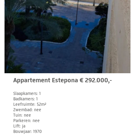
Appartement Estepona € 292.000,-
Slaapkamers
1
Badkamers
1
Leefruimte
52m²
Zwembad
nee
Tuin
nee
Parkeren
nee
Lift
ja
Bouwjaar
1970