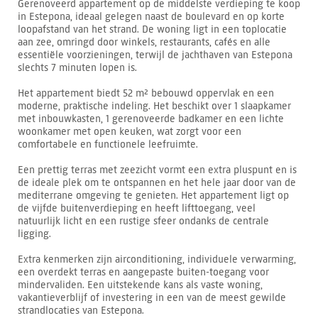
Gerenoveerd appartement op de middelste verdieping te koop
in Estepona, ideaal gelegen naast de boulevard en op korte
loopafstand van het strand. De woning ligt in een toplocatie
aan zee, omringd door winkels, restaurants, cafés en alle
essentiële voorzieningen, terwijl de jachthaven van Estepona
slechts 7 minuten lopen is.
Het appartement biedt 52 m² bebouwd oppervlak en een
moderne, praktische indeling. Het beschikt over 1 slaapkamer
met inbouwkasten, 1 gerenoveerde badkamer en een lichte
woonkamer met open keuken, wat zorgt voor een
comfortabele en functionele leefruimte.
Een prettig terras met zeezicht vormt een extra pluspunt en is
de ideale plek om te ontspannen en het hele jaar door van de
mediterrane omgeving te genieten. Het appartement ligt op
de vijfde buitenverdieping en heeft lifttoegang, veel
natuurlijk licht en een rustige sfeer ondanks de centrale
ligging.
Extra kenmerken zijn airconditioning, individuele verwarming,
een overdekt terras en aangepaste buiten-toegang voor
mindervaliden. Een uitstekende kans als vaste woning,
vakantieverblijf of investering in een van de meest gewilde
strandlocaties van Estepona.