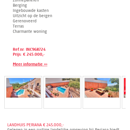
Zonnepanelen
Berging
Ingebouwde kasten
Uitzicht op de bergen
Gerenoveerd
Terras
Charmante woning
Ref.nr: INC968724
Prijs: € 245.000,-
Meer informatie ›››
LANDHUIS PERIANA € 245.000,-
Gelegen in een rustige landelijke omgeving bij Periana biedt