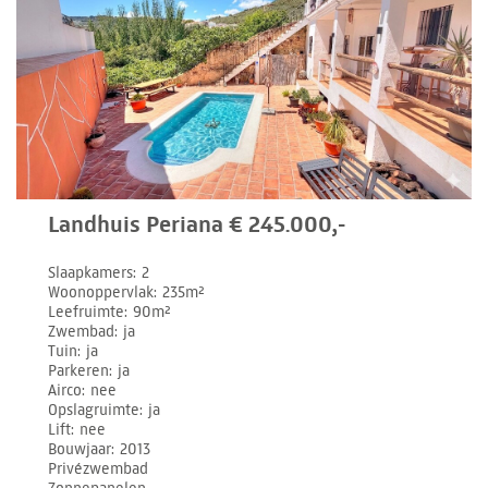
Landhuis Periana € 245.000,-
Slaapkamers
2
Woonoppervlak
235m²
Leefruimte
90m²
Zwembad
ja
Tuin
ja
Parkeren
ja
Airco
nee
Opslagruimte
ja
Lift
nee
Bouwjaar
2013
Privézwembad