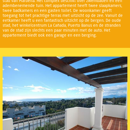
stad van Marbella. Het complex beschikt over zwembaden en een
adembenemende tuin. Het appartement heeft twee slaapkamers,
twee badkamers en een gasten toilet. De woonkamer geeft
toegang tot het prachtige terras met uitzicht op de zee. Vanuit de
eetkamer heeft u een fantastisch uitzicht op de bergen. De oude
stad, het winkelcentrum La Cañada, Puerto Banus en de stranden
van de stad zijn slechts een paar minuten met de auto. Het
appartement biedt ook een garage en een berging.