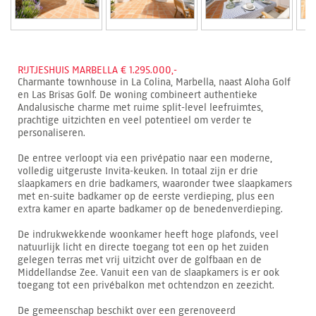
RIJTJESHUIS MARBELLA € 1.295.000,-
Charmante townhouse in La Colina, Marbella, naast Aloha Golf
en Las Brisas Golf. De woning combineert authentieke
Andalusische charme met ruime split-level leefruimtes,
prachtige uitzichten en veel potentieel om verder te
personaliseren.
De entree verloopt via een privépatio naar een moderne,
volledig uitgeruste Invita-keuken. In totaal zijn er drie
slaapkamers en drie badkamers, waaronder twee slaapkamers
met en-suite badkamer op de eerste verdieping, plus een
extra kamer en aparte badkamer op de benedenverdieping.
De indrukwekkende woonkamer heeft hoge plafonds, veel
natuurlijk licht en directe toegang tot een op het zuiden
gelegen terras met vrij uitzicht over de golfbaan en de
Middellandse Zee. Vanuit een van de slaapkamers is er ook
toegang tot een privébalkon met ochtendzon en zeezicht.
De gemeenschap beschikt over een gerenoveerd