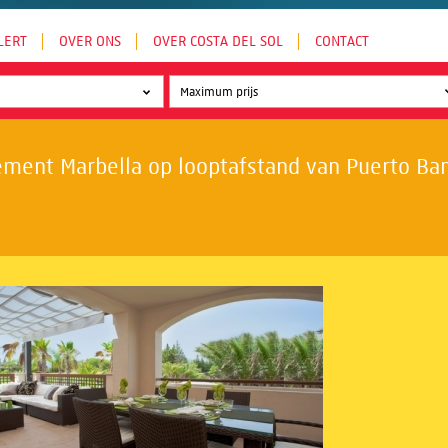
LERT
OVER ONS
OVER COSTA DEL SOL
CONTACT
ment Marbella op looptafstand van Puerto Banú