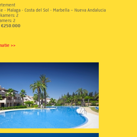
rtement
e - Malaga - Costa del Sol - Marbella – Nueva Andalucia
aapkamers: 2
dkamers: 2
s: €250.000
matie >>