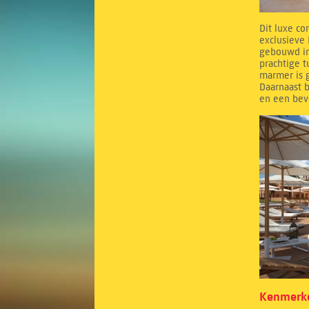
Dit luxe co
exclusieve 
gebouwd in
prachtige 
marmer is g
Daarnaast b
en een bev
Kenmerke