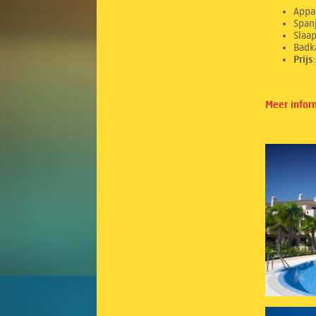
Appa
Spanj
Sl
Ba
Prij
Meer infor