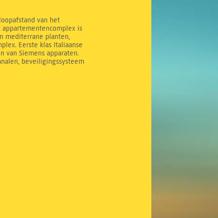
 loopafstand van het
it appartementencomplex is
n mediterrane planten,
ex. Eerste klas Italiaanse
en van Siemens apparaten.
analen, beveiligingssysteem