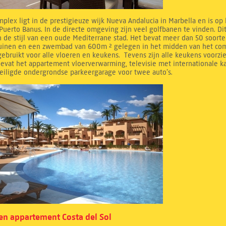
mplex ligt in de prestigieuze wijk Nueva Andalucia in Marbella en is op
Puerto Banus. In de directe omgeving zijn veel golfbanen te vinden. D
 de stijl van een oude Mediterrane stad. Het bevat meer dan 50 soorte
tuinen en een zwembad van 600m ² gelegen in het midden van het compl
ebruikt voor alle vloeren en keukens. Tevens zijn alle keukens voorzi
evat het appartement vloerverwarming, televisie met internationale k
eiligde ondergrondse parkeergarage voor twee auto’s.
n appartement Costa del Sol