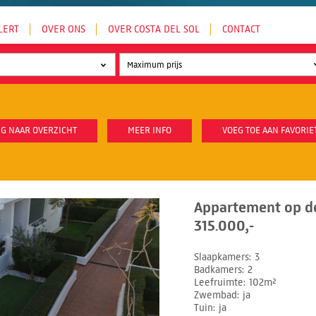
LERT
OVER ONS
OVER COSTA DEL SOL
CONTACT
G NAAR OVERZICHT
MEER INFO
VOEG TOE AAN FAVORIE
Appartement op d
315.000,-
Slaapkamers
3
Badkamers
2
Leefruimte
102m²
Zwembad
ja
Tuin
ja