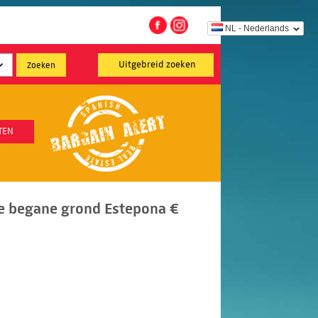
NL - Nederlands
Uitgebreid zoeken
TEN
e begane grond Estepona €