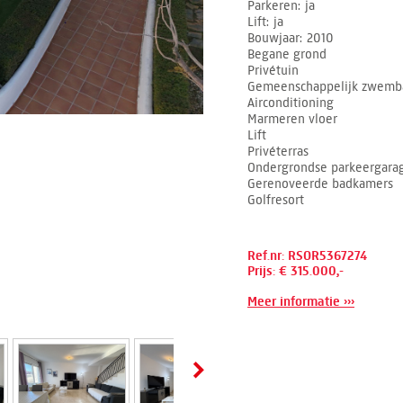
Parkeren
ja
Lift
ja
Bouwjaar
2010
Begane grond
Privétuin
Gemeenschappelijk zwemb
Airconditioning
Marmeren vloer
Lift
Privéterras
Ondergrondse parkeergara
Gerenoveerde badkamers
Golfresort
Ref.nr: RSOR5367274
Prijs: € 315.000,-
Meer informatie ›››