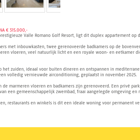
 € 315.000,-
 prestigieuze Valle Romano Golf Resort, ligt dit duplex appartement op 
mers met inbouwkasten, twee gerenoveerde badkamers op de bovenverd
eren vloeren, veel natuurlijk licht en een royale woon- en eetkamer di
 het zuiden, ideaal voor buiten dineren en ontspannen in mediterrane sf
een volledig vernieuwde airconditioning, geplaatst in november 2025.
n de marmeren vloeren en badkamers zijn gerenoveerd. Een privé parke
 van een gemeenschappelijk zwembad, fraai aangelegde omgeving en 
ten, restaurants en winkels is dit een ideale woning voor permanent ver