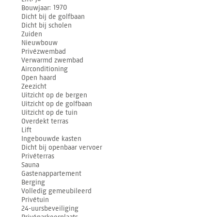
Bouwjaar
1970
Dicht bij de golfbaan
Dicht bij scholen
Zuiden
Nieuwbouw
Privézwembad
Verwarmd zwembad
Airconditioning
Open haard
Zeezicht
Uitzicht op de bergen
Uitzicht op de golfbaan
Uitzicht op de tuin
Overdekt terras
Lift
Ingebouwde kasten
Dicht bij openbaar vervoer
Privéterras
Sauna
Gastenappartement
Berging
Volledig gemeubileerd
Privétuin
24-uursbeveiliging
Privéparkeerplaats