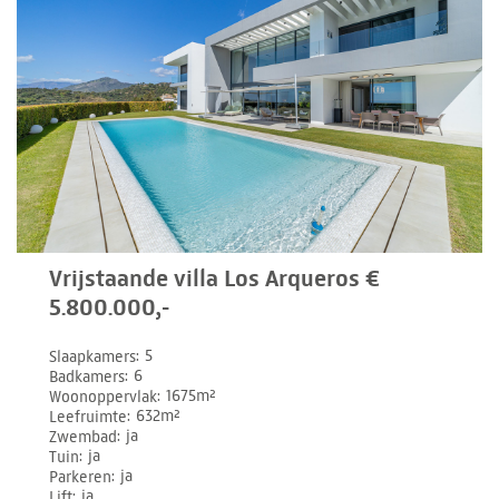
Vrijstaande villa Los Arqueros €
5.800.000,-
Slaapkamers
5
Badkamers
6
Woonoppervlak
1675m²
Leefruimte
632m²
Zwembad
ja
Tuin
ja
Parkeren
ja
Lift
ja