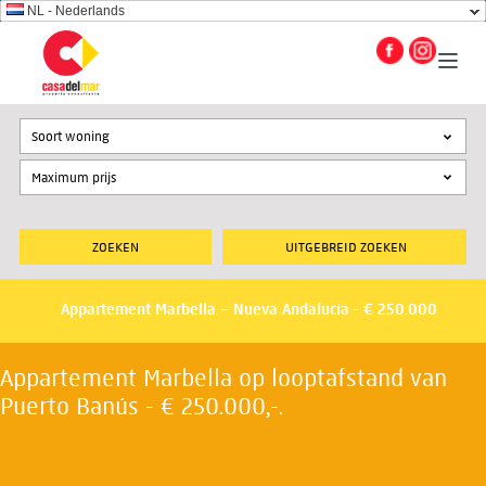
NL - Nederlands
Soort woning
UITGEBREID ZOEKEN
Appartement Marbella – Nueva Andalucia - € 250.000
Appartement Marbella op looptafstand van
Puerto Banús - € 250.000,-.