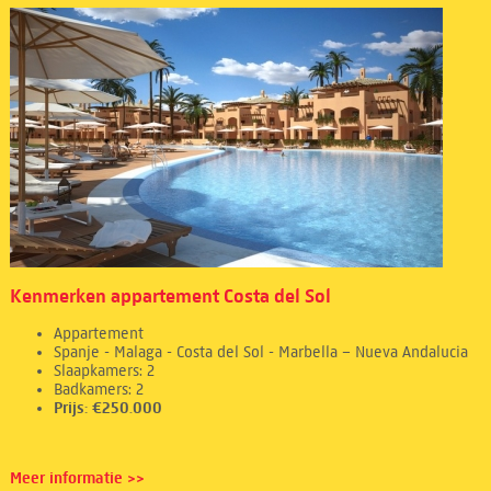
Kenmerken appartement Costa del Sol
Appartement
Spanje - Malaga - Costa del Sol - Marbella – Nueva Andalucia
Slaapkamers: 2
Badkamers: 2
Prijs: €250.000
Meer informatie >>