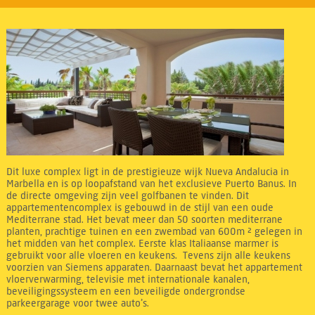
Dit luxe complex ligt in de prestigieuze wijk Nueva Andalucia in
Marbella en is op loopafstand van het exclusieve Puerto Banus. In
de directe omgeving zijn veel golfbanen te vinden. Dit
appartementencomplex is gebouwd in de stijl van een oude
Mediterrane stad. Het bevat meer dan 50 soorten mediterrane
planten, prachtige tuinen en een zwembad van 600m ² gelegen in
het midden van het complex. Eerste klas Italiaanse marmer is
gebruikt voor alle vloeren en keukens. Tevens zijn alle keukens
voorzien van Siemens apparaten. Daarnaast bevat het appartement
vloerverwarming, televisie met internationale kanalen,
beveiligingssysteem en een beveiligde ondergrondse
parkeergarage voor twee auto’s.