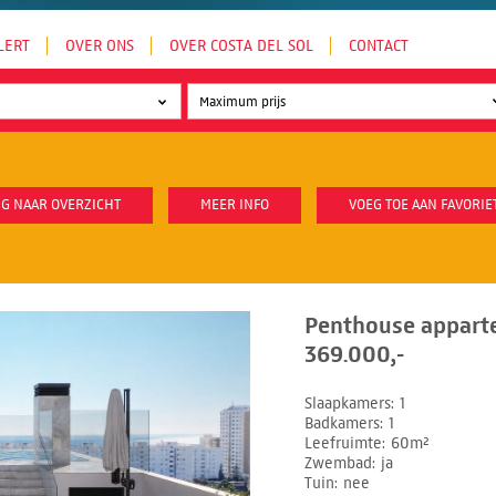
LERT
OVER ONS
OVER COSTA DEL SOL
CONTACT
G NAAR OVERZICHT
MEER INFO
VOEG TOE AAN FAVORIE
Penthouse apparte
369.000,-
Slaapkamers
1
Badkamers
1
Leefruimte
60m²
Zwembad
ja
Tuin
nee