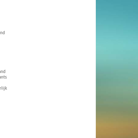
and
and
ants
lijk