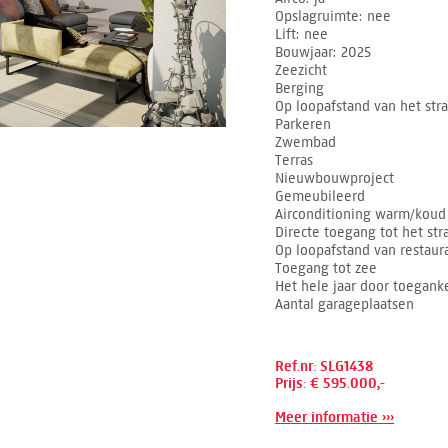
Opslagruimte
nee
Lift
nee
Bouwjaar
2025
Zeezicht
Berging
Op loopafstand van het str
Parkeren
Zwembad
Terras
Nieuwbouwproject
Gemeubileerd
Airconditioning warm/koud
Directe toegang tot het str
Op loopafstand van restaur
Toegang tot zee
Het hele jaar door toeganke
Aantal garageplaatsen
Ref.nr: SLG1438
Prijs: € 595.000,-
Meer informatie ›››