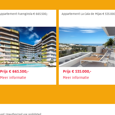
Appartement Fuengirola € 665.500,-
Appartement La Cala de Mijas € 535.000
Prijs € 665.500,-
Prijs € 535.000,-
Meer informatie
Meer informatie
ved. Unauthorized use prohibited.