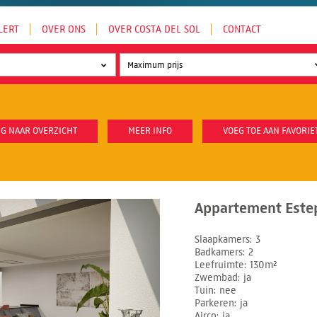
LERT
OVER ONS
OVER COSTA DEL SOL
CONTACT
G NAAR OVERZICHT
MEER INFO
VOEG TOE AAN FAVORIE
Appartement Este
Slaapkamers
3
Badkamers
2
Leefruimte
130m²
Zwembad
ja
Tuin
nee
Parkeren
ja
Airco
ja