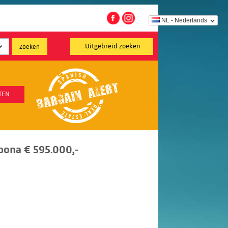
NL - Nederlands
Uitgebreid zoeken
TEN
pona € 595.000,-