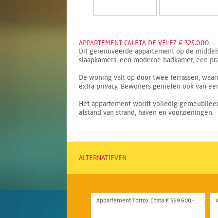
APPARTEMENT CALETA DE VÉLEZ € 325.000,-
Dit gerenoveerde appartement op de middelst
slaapkamers, een moderne badkamer, een prak
De woning valt op door twee terrassen, waaro
extra privacy. Bewoners genieten ook van e
Het appartement wordt volledig gemeubileerd 
afstand van strand, haven en voorzieningen.
ALTERNATIEVEN
Appartement Torrox Costa € 369.600,-