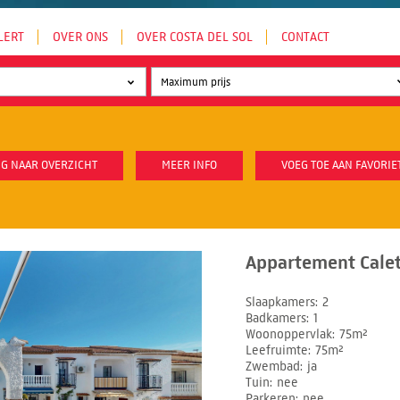
LERT
OVER ONS
OVER COSTA DEL SOL
CONTACT
G NAAR OVERZICHT
MEER INFO
VOEG TOE AAN FAVORIE
Appartement Calet
Slaapkamers
2
Badkamers
1
Woonoppervlak
75m²
Leefruimte
75m²
Zwembad
ja
Tuin
nee
Parkeren
nee