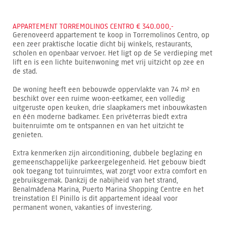
APPARTEMENT TORREMOLINOS CENTRO € 340.000,-
Gerenoveerd appartement te koop in Torremolinos Centro, op
een zeer praktische locatie dicht bij winkels, restaurants,
scholen en openbaar vervoer. Het ligt op de 5e verdieping met
lift en is een lichte buitenwoning met vrij uitzicht op zee en
de stad.
De woning heeft een bebouwde oppervlakte van 74 m² en
beschikt over een ruime woon-eetkamer, een volledig
uitgeruste open keuken, drie slaapkamers met inbouwkasten
en één moderne badkamer. Een privéterras biedt extra
buitenruimte om te ontspannen en van het uitzicht te
genieten.
Extra kenmerken zijn airconditioning, dubbele beglazing en
gemeenschappelijke parkeergelegenheid. Het gebouw biedt
ook toegang tot tuinruimtes, wat zorgt voor extra comfort en
gebruiksgemak. Dankzij de nabijheid van het strand,
Benalmádena Marina, Puerto Marina Shopping Centre en het
treinstation El Pinillo is dit appartement ideaal voor
permanent wonen, vakanties of investering.