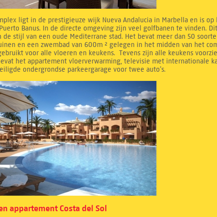
mplex ligt in de prestigieuze wijk Nueva Andalucia in Marbella en is op
Puerto Banus. In de directe omgeving zijn veel golfbanen te vinden. D
 de stijl van een oude Mediterrane stad. Het bevat meer dan 50 soorte
tuinen en een zwembad van 600m ² gelegen in het midden van het compl
ebruikt voor alle vloeren en keukens. Tevens zijn alle keukens voorzi
evat het appartement vloerverwarming, televisie met internationale k
eiligde ondergrondse parkeergarage voor twee auto’s.
n appartement Costa del Sol