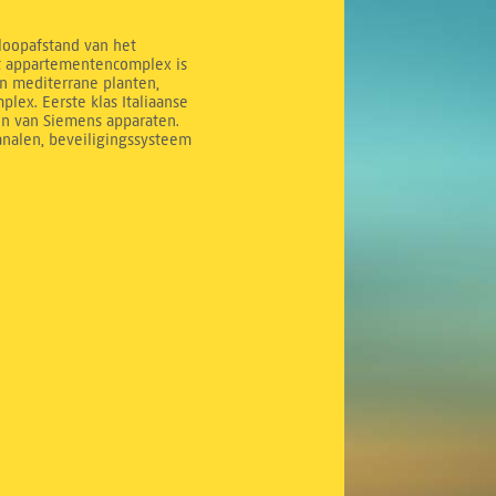
 loopafstand van het
it appartementencomplex is
n mediterrane planten,
ex. Eerste klas Italiaanse
en van Siemens apparaten.
analen, beveiligingssysteem