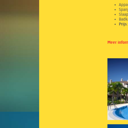
Appa
Spanj
Sl
Ba
Prij
Meer infor