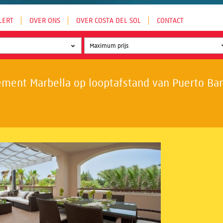
LERT
OVER ONS
OVER COSTA DEL SOL
CONTACT
ment Marbella op looptafstand van Puerto Banú