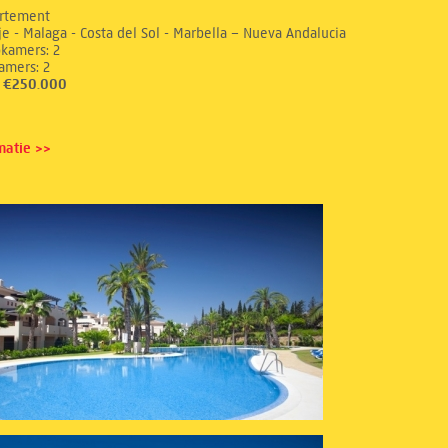
rtement
e - Malaga - Costa del Sol - Marbella – Nueva Andalucia
aapkamers: 2
dkamers: 2
s: €250.000
matie >>