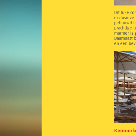
Dit luxe co
exclusieve 
gebouwd in
prachtige 
marmer is g
Daarnaast b
en een bev
Kenmerke