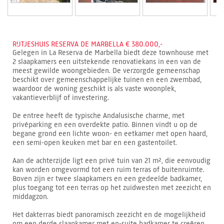
RIJTJESHUIS RESERVA DE MARBELLA € 380.000,-
Gelegen in La Reserva de Marbella biedt deze townhouse met
2 slaapkamers een uitstekende renovatiekans in een van de
meest gewilde woongebieden. De verzorgde gemeenschap
beschikt over gemeenschappelijke tuinen en een zwembad,
waardoor de woning geschikt is als vaste woonplek,
vakantieverblijf of investering.
De entree heeft de typische Andalusische charme, met
privéparking en een overdekte patio. Binnen vindt u op de
begane grond een lichte woon- en eetkamer met open haard,
een semi-open keuken met bar en een gastentoilet.
Aan de achterzijde ligt een privé tuin van 21 m², die eenvoudig
kan worden omgevormd tot een ruim terras of buitenruimte.
Boven zijn er twee slaapkamers en een gedeelde badkamer,
plus toegang tot een terras op het zuidwesten met zeezicht en
middagzon.
Het dakterras biedt panoramisch zeezicht en de mogelijkheid
om een derde slaapkamer met en-suite badkamer te creëren,