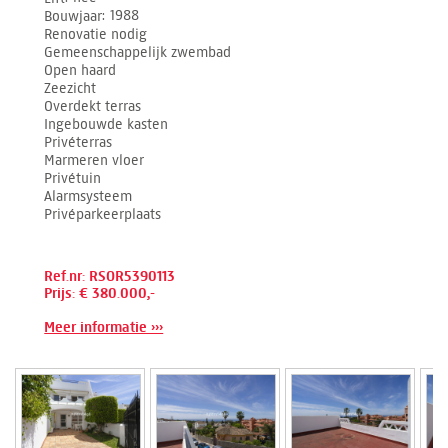
Bouwjaar
1988
Renovatie nodig
Gemeenschappelijk zwembad
Open haard
Zeezicht
Overdekt terras
Ingebouwde kasten
Privéterras
Marmeren vloer
Privétuin
Alarmsysteem
Privéparkeerplaats
Ref.nr: RSOR5390113
Prijs: € 380.000,-
Meer informatie ›››