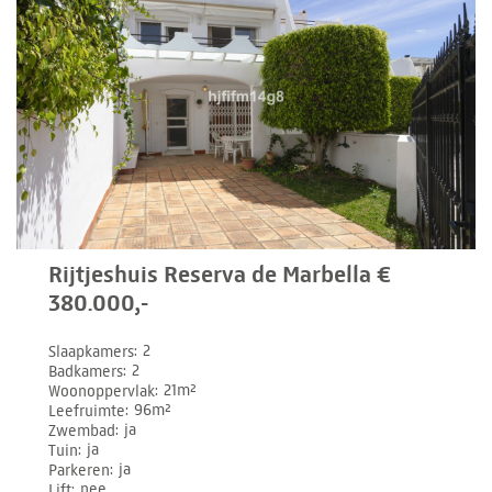
Rijtjeshuis Reserva de Marbella €
380.000,-
Slaapkamers
2
Badkamers
2
Woonoppervlak
21m²
Leefruimte
96m²
Zwembad
ja
Tuin
ja
Parkeren
ja
Lift
nee