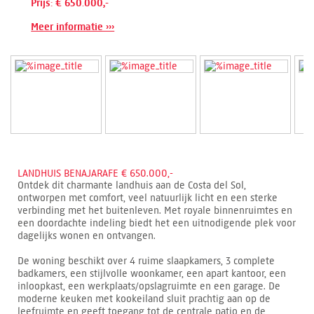
Prijs: € 650.000,-
Meer informatie ›››
LANDHUIS BENAJARAFE € 650.000,-
Ontdek dit charmante landhuis aan de Costa del Sol,
ontworpen met comfort, veel natuurlijk licht en een sterke
verbinding met het buitenleven. Met royale binnenruimtes en
een doordachte indeling biedt het een uitnodigende plek voor
dagelijks wonen en ontvangen.
De woning beschikt over 4 ruime slaapkamers, 3 complete
badkamers, een stijlvolle woonkamer, een apart kantoor, een
inloopkast, een werkplaats/opslagruimte en een garage. De
moderne keuken met kookeiland sluit prachtig aan op de
leefruimte en geeft toegang tot de centrale patio en de